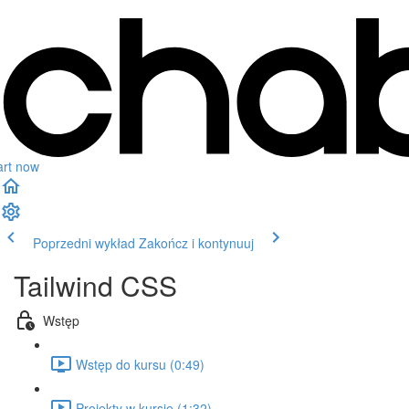
art now
Poprzedni wykład
Zakończ i kontynuuj
Tailwind CSS
Wstęp
Wstęp do kursu (0:49)
Projekty w kursie (1:32)